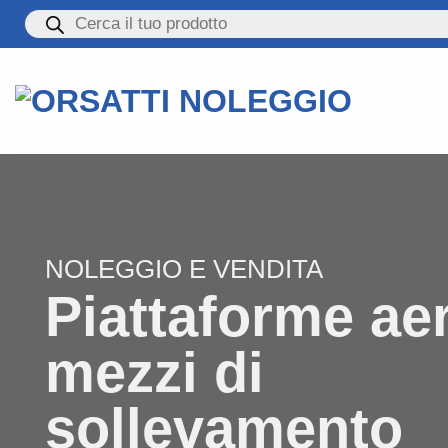
Salta
Products
search
ai
contenuti
NOLEGGIO E VENDITA
Piattaforme ae
mezzi di
sollevamento