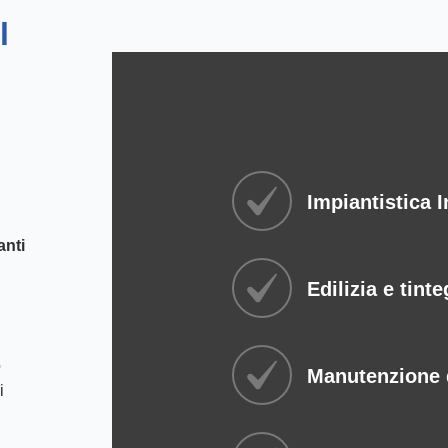
l
Impiantistica I
anti
Edilizia e tint
o
Manutenzione 
i