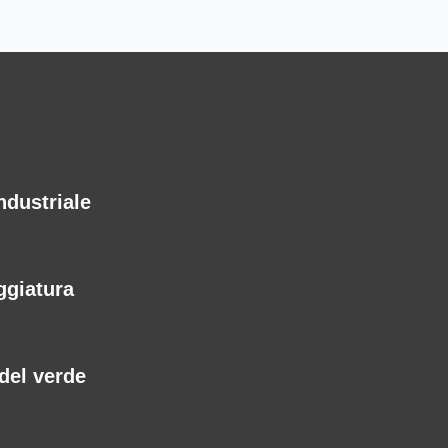
ndustriale
eggiatura
del verde